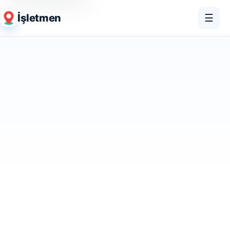
İşletmen
☰