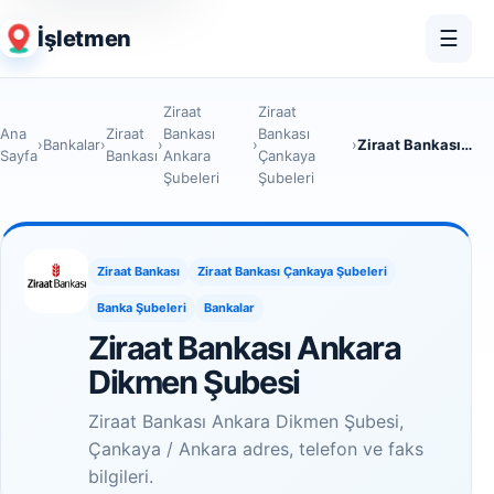
İşletmen
☰
Ziraat
Ziraat
Ana
Ziraat
Bankası
Bankası
›
Bankalar
›
›
›
›
Ziraat Bankası Ankara Dikmen Şubesi
Sayfa
Bankası
Ankara
Çankaya
Şubeleri
Şubeleri
Ziraat Bankası
Ziraat Bankası Çankaya Şubeleri
Banka Şubeleri
Bankalar
Ziraat Bankası Ankara
Dikmen Şubesi
Ziraat Bankası Ankara Dikmen Şubesi,
Çankaya / Ankara adres, telefon ve faks
bilgileri.