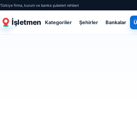
Türkiye firma, kurum ve banka şubeleri rehberi
İşletmen
Kategoriler
Şehirler
Bankalar
Ü