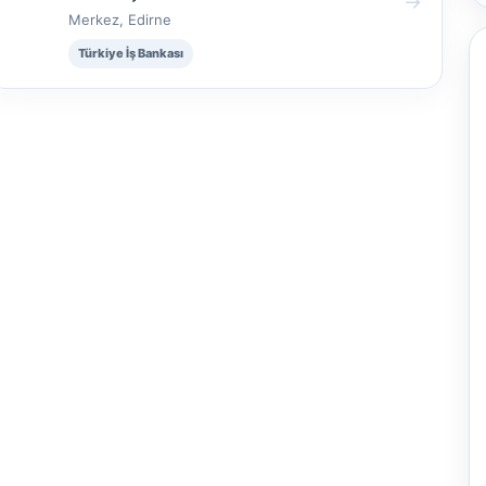
→
Merkez, Edirne
Türkiye İş Bankası