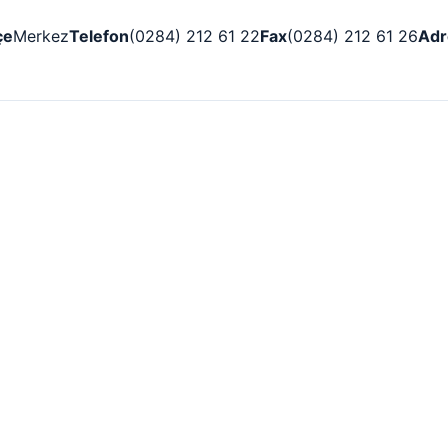
çe
Merkez
Telefon
(0284) 212 61 22
Fax
(0284) 212 61 26
Adr