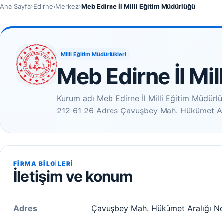
Ana Sayfa
›
Edirne
›
Merkez
›
Meb Edirne İl Milli Eğitim Müdürlüğü
Milli Eğitim Müdürlükleri
Meb Edirne İl Mi
Kurum adı Meb Edirne İl Milli Eğitim Müdürl
212 61 26 Adres Çavuşbey Mah. Hükümet Ara
FIRMA BILGILERI
İletişim ve konum
Adres
Çavuşbey Mah. Hükümet Aralığı No