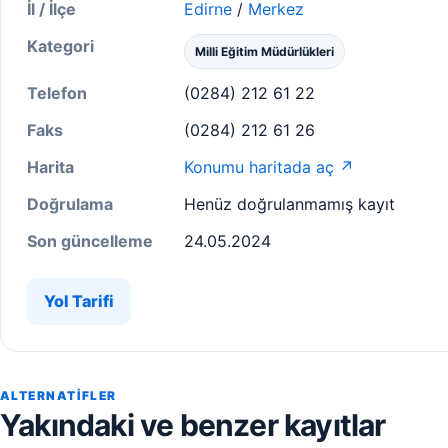
İl / İlçe
Edirne
/
Merkez
Kategori
Milli Eğitim Müdürlükleri
Telefon
(0284) 212 61 22
Faks
(0284) 212 61 26
Harita
Konumu haritada aç ↗
Doğrulama
Henüz doğrulanmamış kayıt
Son güncelleme
24.05.2024
Yol Tarifi
ALTERNATIFLER
Yakındaki ve benzer kayıtlar