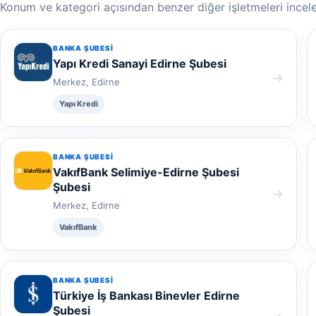
Konum ve kategori açısından benzer diğer işletmeleri incele
BANKA ŞUBESI
Yapı Kredi Sanayi Edirne Şubesi
→
Merkez, Edirne
Yapı Kredi
BANKA ŞUBESI
VakıfBank Selimiye-Edirne Şubesi
Şubesi
→
Merkez, Edirne
VakıfBank
BANKA ŞUBESI
Türkiye İş Bankası Binevler Edirne
Şubesi