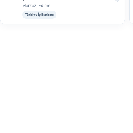
→
Merkez, Edirne
Türkiye İş Bankası