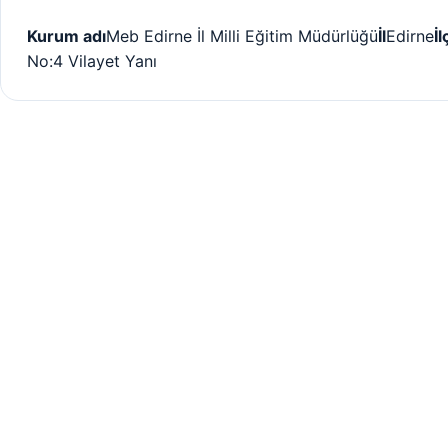
Kurum adı
Meb Edirne İl Milli Eğitim Müdürlüğü
İl
Edirne
İl
No:4 Vilayet Yanı