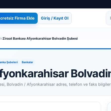
cretsiz Firma Ekle
Giriş / Kayıt Ol
Fi
i
›
Ziraat Bankası Afyonkarahisar Bolvadin Şubesi
anka Şubeleri
Bankalar
Afyonkarahisar Bolvadi
i, Bolvadin / Afyonkarahisar adres, telefon ve faks bilgileri