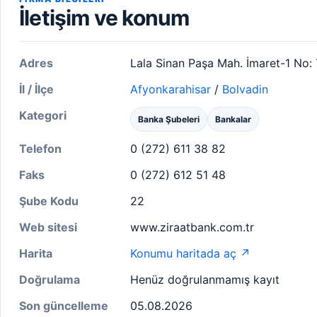
İletişim ve konum
Adres
Lala Sinan Paşa Mah. İmaret-1 No:
İl / İlçe
Afyonkarahisar
/
Bolvadin
Kategori
Banka Şubeleri
Bankalar
Telefon
0 (272) 611 38 82
Faks
0 (272) 612 51 48
Şube Kodu
22
Web sitesi
www.ziraatbank.com.tr
Harita
Konumu haritada aç ↗
Doğrulama
Henüz doğrulanmamış kayıt
Son güncelleme
05.08.2026