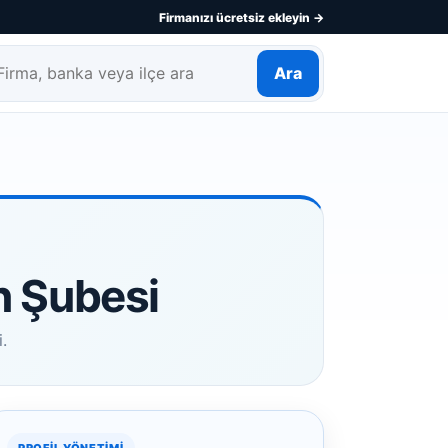
Firmanızı ücretsiz ekleyin →
Ara
rma, banka veya ilçe ara
n Şubesi
.