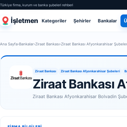
Türkiye firma, kurum ve banka şubeleri rehberi
İşletmen
Kategoriler
Şehirler
Bankalar
Ü
Ana Sayfa
›
Bankalar
›
Ziraat Bankası
›
Ziraat Bankası Afyonkarahisar Şubeler
Ziraat Bankası
Ziraat Bankası Afyonkarahisar Şubeleri
B
Ziraat Bankası 
Ziraat Bankası Afyonkarahisar Bolvadin Şubes
FIRMA BILGILERI