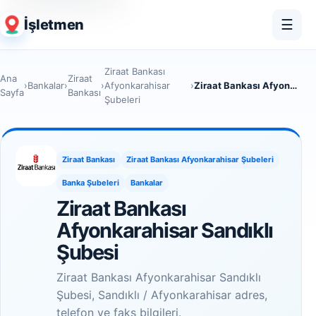
İşletmen
☰
Ziraat Bankası
Ana
Ziraat
›
Bankalar
›
›
Afyonkarahisar
›
Ziraat Bankası Afyonkarahisar Sandıklı Şubesi
Sayfa
Bankası
Şubeleri
Ziraat Bankası
Ziraat Bankası Afyonkarahisar Şubeleri
Banka Şubeleri
Bankalar
Ziraat Bankası
Afyonkarahisar Sandıklı
Şubesi
Ziraat Bankası Afyonkarahisar Sandıklı
Şubesi, Sandıklı / Afyonkarahisar adres,
telefon ve faks bilgileri.