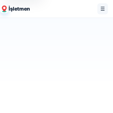
İşletmen
☰