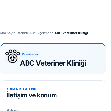
Ana Sayfa
›
İstanbul
›
Küçükçekmece
›
ABC Veteriner Kliniği
Veterinerler
ABC Veteriner Kliniği
FIRMA BILGILERI
İletişim ve konum
Adres