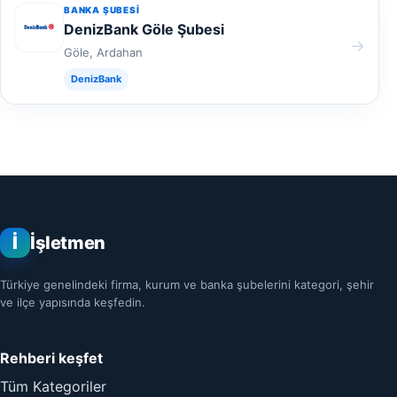
BANKA ŞUBESI
DenizBank Göle Şubesi
→
Göle, Ardahan
DenizBank
İ
İşletmen
Türkiye genelindeki firma, kurum ve banka şubelerini kategori, şehir
ve ilçe yapısında keşfedin.
Rehberi keşfet
Tüm Kategoriler