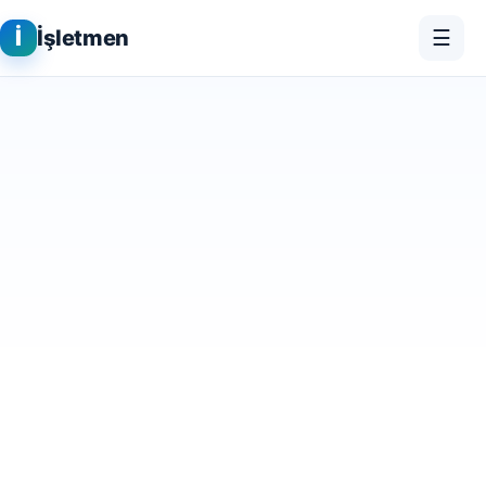
İ
İşletmen
☰