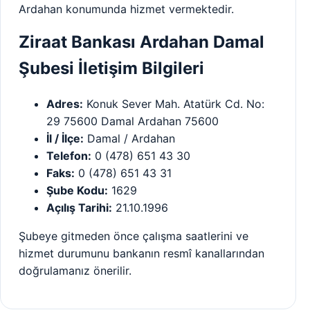
Ardahan konumunda hizmet vermektedir.
Ziraat Bankası Ardahan Damal
Şubesi İletişim Bilgileri
Adres:
Konuk Sever Mah. Atatürk Cd. No:
29 75600 Damal Ardahan 75600
İl / İlçe:
Damal / Ardahan
Telefon:
0 (478) 651 43 30
Faks:
0 (478) 651 43 31
Şube Kodu:
1629
Açılış Tarihi:
21.10.1996
Şubeye gitmeden önce çalışma saatlerini ve
hizmet durumunu bankanın resmî kanallarından
doğrulamanız önerilir.