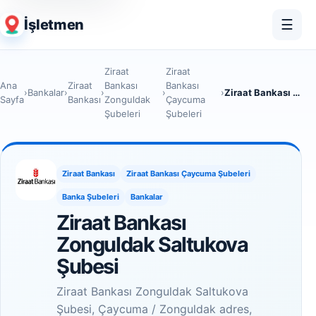
İşletmen
☰
Ziraat
Ziraat
Ana
Ziraat
Bankası
Bankası
›
Bankalar
›
›
›
›
Ziraat Bankası Zonguldak Saltukova Şubesi
Sayfa
Bankası
Zonguldak
Çaycuma
Şubeleri
Şubeleri
Ziraat Bankası
Ziraat Bankası Çaycuma Şubeleri
Banka Şubeleri
Bankalar
Ziraat Bankası
Zonguldak Saltukova
Şubesi
Ziraat Bankası Zonguldak Saltukova
Şubesi, Çaycuma / Zonguldak adres,