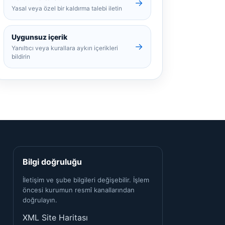
→
Yasal veya özel bir kaldırma talebi iletin
Uygunsuz içerik
→
Yanıltıcı veya kurallara aykırı içerikleri
bildirin
Bilgi doğruluğu
İletişim ve şube bilgileri değişebilir. İşlem
öncesi kurumun resmî kanallarından
doğrulayın.
XML Site Haritası