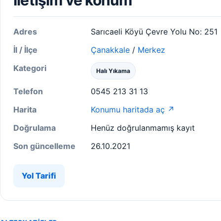
İletişim ve konum
Adres
Sarıcaeli Köyü Çevre Yolu No: 251
İl / İlçe
Çanakkale
/
Merkez
Kategori
Halı Yıkama
Telefon
0545 213 31 13
Harita
Konumu haritada aç ↗
Doğrulama
Henüz doğrulanmamış kayıt
Son güncelleme
26.10.2021
Yol Tarifi