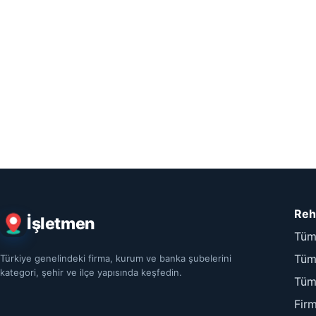
Reh
İşletmen
Tüm
Tüm 
Türkiye genelindeki firma, kurum ve banka şubelerini
kategori, şehir ve ilçe yapısında keşfedin.
Tüm
Fir