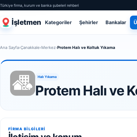
Türkiye firma, kurum ve banka şubeleri rehberi
İşletmen
Kategoriler
Şehirler
Bankalar
Ü
Ana Sayfa
›
Çanakkale
›
Merkez
›
Protem Halı ve Koltuk Yıkama
Halı Yıkama
Protem Halı ve 
FIRMA BILGILERI