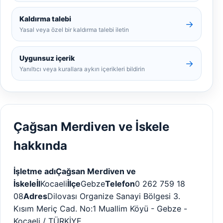
Kaldırma talebi
→
Yasal veya özel bir kaldırma talebi iletin
Uygunsuz içerik
→
Yanıltıcı veya kurallara aykırı içerikleri bildirin
Çağsan Merdiven ve İskele
hakkında
İşletme adı
Çağsan Merdiven ve
İskele
İl
Kocaeli
İlçe
Gebze
Telefon
0 262 759 18
08
Adres
Dilovası Organize Sanayi Bölgesi 3.
Kısım Meriç Cad. No:1 Muallim Köyü - Gebze -
Kocaeli / TÜRKİYE