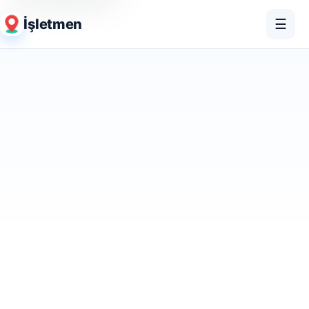
İşletmen
☰