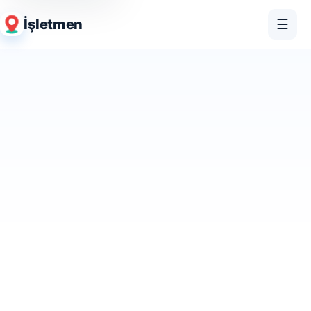
İşletmen
☰