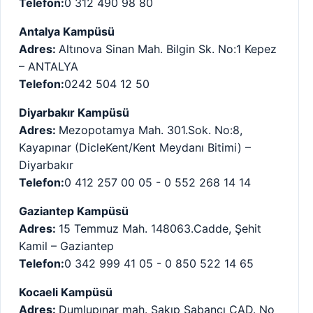
Telefon:
0 312 490 98 80
Antalya Kampüsü
Adres:
Altınova Sinan Mah. Bilgin Sk. No:1 Kepez
– ANTALYA
Telefon:
‪0242 504 12 50
Diyarbakır Kampüsü
Adres:
Mezopotamya Mah. 301.Sok. No:8,
Kayapınar (DicleKent/Kent Meydanı Bitimi) –
Diyarbakır
Telefon:
‪0 412 257 00 05 - 0 552 268 14 14
Gaziantep Kampüsü
Adres:
15 Temmuz Mah. 148063.Cadde, Şehit
Kamil – Gaziantep
Telefon:
0 342 999 41 05 - 0 850 522 14 65
Kocaeli Kampüsü
Adres:
Dumlupınar mah. Sakıp Sabancı CAD. No