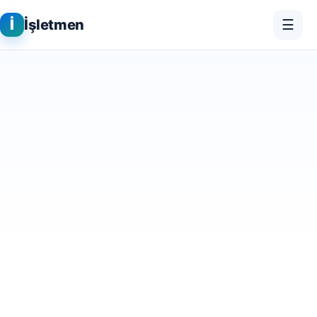
İ
İşletmen
☰