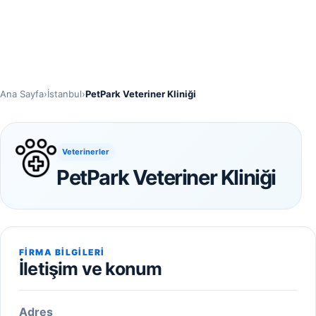
Ana Sayfa
›
İstanbul
›
PetPark Veteriner Kliniği
Veterinerler
PetPark Veteriner Kliniği
FIRMA BILGILERI
İletişim ve konum
Adres