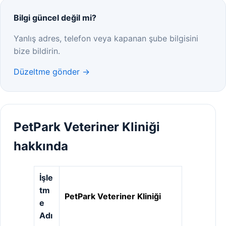
Bilgi güncel değil mi?
Yanlış adres, telefon veya kapanan şube bilgisini
bize bildirin.
Düzeltme gönder →
PetPark Veteriner Kliniği
hakkında
İşle
tm
PetPark Veteriner Kliniği
e
Adı