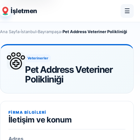
İşletmen
☰
Ana Sayfa
›
İstanbul
›
Bayrampaşa
›
Pet Address Veteriner Polikliniği
Veterinerler
Pet Address Veteriner
Polikliniği
FIRMA BILGILERI
İletişim ve konum
Adres