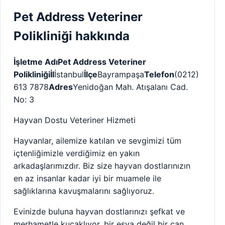
Pet Address Veteriner
Polikliniği hakkında
İşletme Adı
Pet Address Veteriner
Polikliniği
İl
İstanbul
İlçe
Bayrampaşa
Telefon
(0212)
613 7878
Adres
Yenidoğan Mah. Atışalanı Cad.
No: 3
Hayvan Dostu Veteriner Hizmeti
Hayvanlar, ailemize katılan ve sevgimizi tüm
içtenliğimizle verdiğimiz en yakın
arkadaşlarımızdır. Biz size hayvan dostlarınızın
en az insanlar kadar iyi bir muamele ile
sağlıklarına kavuşmalarını sağlıyoruz.
Evinizde buluna hayvan dostlarınızı şefkat ve
merhametle kucaklıyor, bir eşya değil bir can