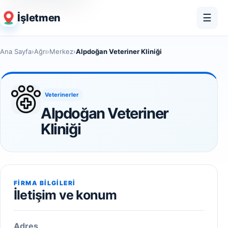
İşletmen
☰
Ana Sayfa
›
Ağrı
›
Merkez
›
Alpdoğan Veteriner Kliniği
Veterinerler
Alpdoğan Veteriner
Kliniği
FIRMA BILGILERI
İletişim ve konum
Adres