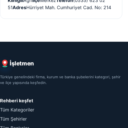
Kliniği
İl
Ağrı
İlçe
Merkez
Telefon
(0535) 623 02
51
Adres
Hürriyet Mah. Cumhuriyet Cad. No: 214
İşletmen
Türkiye genelindeki firma, kurum ve banka şubelerini kategori, şehir
ve ilçe yapısında keşfedin.
Rehberi keşfet
Tüm Kategoriler
Tüm Şehirler
Tüm Bankalar