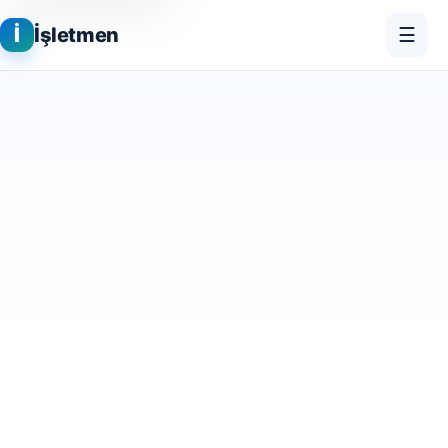
İ
İşletmen
☰