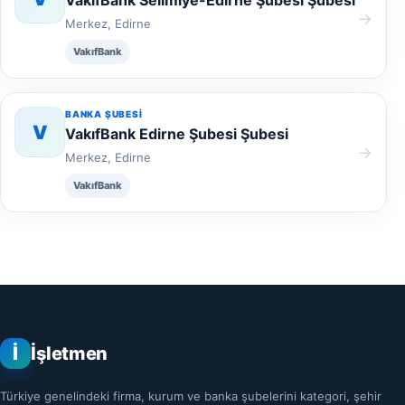
VakıfBank Selimiye-Edirne Şubesi Şubesi
→
Merkez, Edirne
VakıfBank
BANKA ŞUBESI
V
VakıfBank Edirne Şubesi Şubesi
→
Merkez, Edirne
VakıfBank
İ
İşletmen
Türkiye genelindeki firma, kurum ve banka şubelerini kategori, şehir