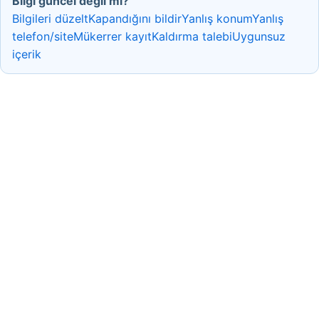
Bilgi güncel değil mi?
Bilgileri düzelt
Kapandığını bildir
Yanlış konum
Yanlış
telefon/site
Mükerrer kayıt
Kaldırma talebi
Uygunsuz
içerik