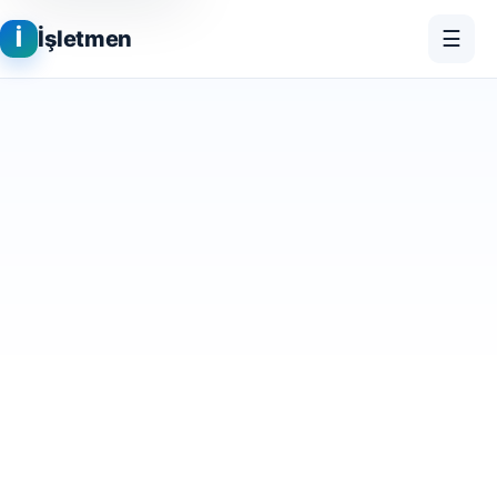
İ
İşletmen
☰