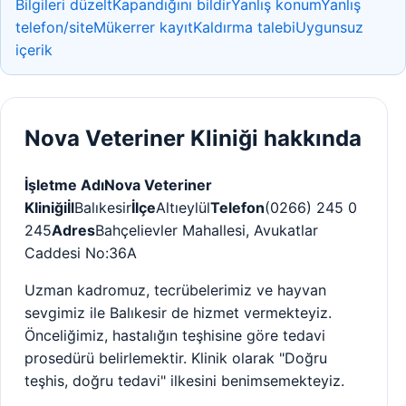
Bilgileri düzelt
Kapandığını bildir
Yanlış konum
Yanlış
telefon/site
Mükerrer kayıt
Kaldırma talebi
Uygunsuz
içerik
Nova Veteriner Kliniği hakkında
İşletme Adı
Nova Veteriner
Kliniği
İl
Balıkesir
İlçe
Altıeylül
Telefon
(0266) 245 0
245
Adres
Bahçelievler Mahallesi, Avukatlar
Caddesi No:36A
Uzman kadromuz, tecrübelerimiz ve hayvan
sevgimiz ile Balıkesir de hizmet vermekteyiz.
Önceliğimiz, hastalığın teşhisine göre tedavi
prosedürü belirlemektir. Klinik olarak "Doğru
teşhis, doğru tedavi" ilkesini benimsemekteyiz.