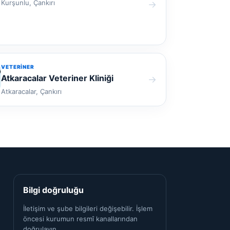
Kurşunlu, Çankırı
→
VETERINER
Atkaracalar Veteriner Kliniği
→
Atkaracalar, Çankırı
Bilgi doğruluğu
İletişim ve şube bilgileri değişebilir. İşlem
öncesi kurumun resmî kanallarından
doğrulayın.