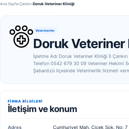
Ana Sayfa
›
Çankırı
›
Doruk Veteriner Kliniği
Veterinerler
Doruk Veteriner 
İşletme Adı Doruk Veteriner Kliniği İl Çank
Telefon 0542 679 30 09 Veteriner Hekimi Se
Şabanözü ilçesinde Veterinerlik hizmeti ver
FIRMA BILGILERI
İletişim ve konum
Adres
Cumhuriyet Mah. Çicek Sok. No: 7