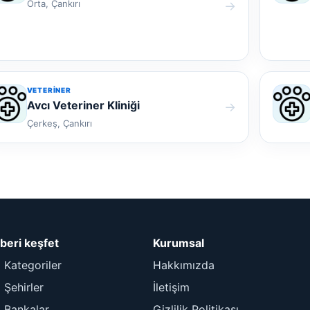
Orta, Çankırı
→
VETERINER
Avcı Veteriner Kliniği
→
Çerkeş, Çankırı
beri keşfet
Kurumsal
 Kategoriler
Hakkımızda
Şehirler
İletişim
 Bankalar
Gizlilik Politikası