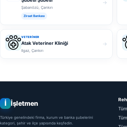
→
Şabanözü, Çankırı
Ziraat Bankası
VETERINER
Atak Veteriner Kliniği
→
Ilgaz, Çankırı
Reh
İ
İşletmen
Tüm
Tüm 
Türkiye genelindeki firma, kurum ve banka şubelerini
kategori, şehir ve ilçe yapısında keşfedin.
Tüm