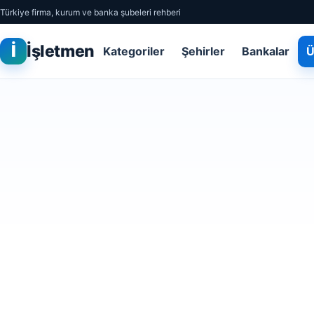
Türkiye firma, kurum ve banka şubeleri rehberi
İ
İşletmen
Kategoriler
Şehirler
Bankalar
Ü