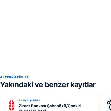
ALTERNATIFLER
Yakındaki ve benzer kayıtlar
BANKA ŞUBESI
Ziraat Bankası Şabanözü/Çankiri
Şubesi Şubesi