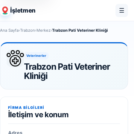
İşletmen
☰
Ana Sayfa
›
Trabzon
›
Merkez
›
Trabzon Pati Veteriner Kliniği
Veterinerler
Trabzon Pati Veteriner
Kliniği
FIRMA BILGILERI
İletişim ve konum
Adres