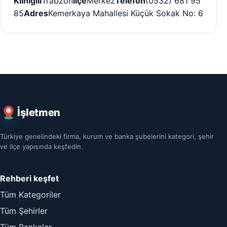
Kliniği
İl
Trabzon
İlçe
Merkez
Telefon
(0532) 681 95
85
Adres
Kemerkaya Mahallesi Küçük Sokak No: 6
İşletmen
Türkiye genelindeki firma, kurum ve banka şubelerini kategori, şehir
ve ilçe yapısında keşfedin.
Rehberi keşfet
Tüm Kategoriler
Tüm Şehirler
Tüm Bankalar