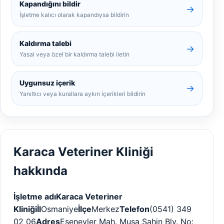
Kapandığını bildir
→
İşletme kalıcı olarak kapandıysa bildirin
Kaldırma talebi
→
Yasal veya özel bir kaldırma talebi iletin
Uygunsuz içerik
→
Yanıltıcı veya kurallara aykırı içerikleri bildirin
Karaca Veteriner Kliniği
hakkında
İşletme adı
Karaca Veteriner
Kliniği
İl
Osmaniye
İlçe
Merkez
Telefon
(0541) 349
02 06
Adres
Esenevler Mah. Musa Şahin Blv. No: