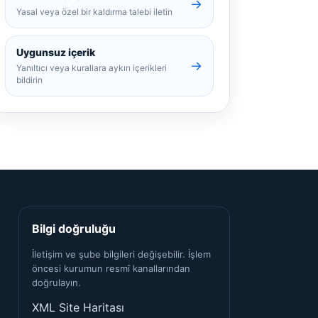
→
Yasal veya özel bir kaldırma talebi iletin
Uygunsuz içerik
→
Yanıltıcı veya kurallara aykırı içerikleri
bildirin
Bilgi doğruluğu
İletişim ve şube bilgileri değişebilir. İşlem
öncesi kurumun resmî kanallarından
doğrulayın.
XML Site Haritası