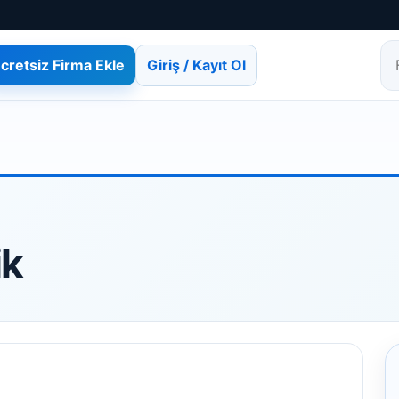
cretsiz Firma Ekle
Giriş / Kayıt Ol
Fi
ik