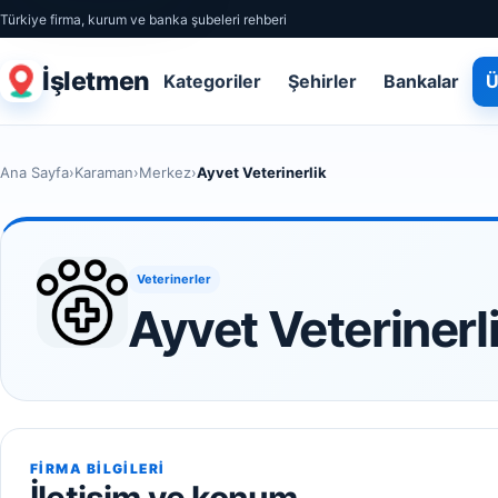
Türkiye firma, kurum ve banka şubeleri rehberi
İşletmen
Kategoriler
Şehirler
Bankalar
Ü
Ana Sayfa
›
Karaman
›
Merkez
›
Ayvet Veterinerlik
Veterinerler
Ayvet Veterinerl
FIRMA BILGILERI