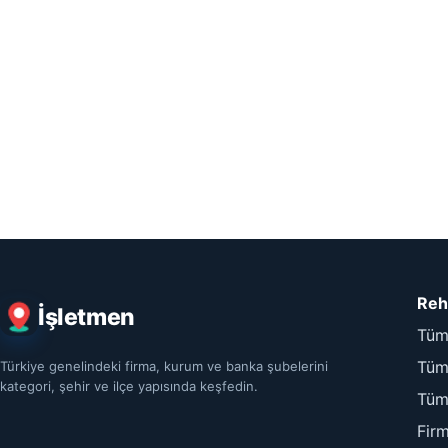
Reh
İşletmen
Tüm
Tüm 
Türkiye genelindeki firma, kurum ve banka şubelerini
kategori, şehir ve ilçe yapısında keşfedin.
Tüm
Fir