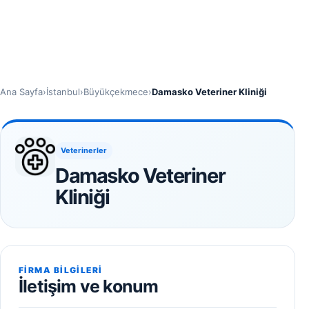
Ana Sayfa
›
İstanbul
›
Büyükçekmece
›
Damasko Veteriner Kliniği
Veterinerler
Damasko Veteriner
Kliniği
FIRMA BILGILERI
İletişim ve konum