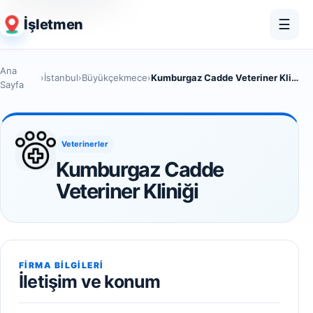
İşletmen
☰
Ana
›
İstanbul
›
Büyükçekmece
›
Kumburgaz Cadde Veteriner Kliniği
Sayfa
Veterinerler
Kumburgaz Cadde
Veteriner Kliniği
FIRMA BILGILERI
İletişim ve konum