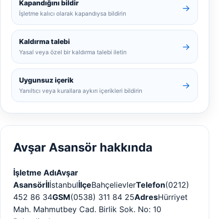
Kapandığını bildir
→
İşletme kalıcı olarak kapandıysa bildirin
Kaldırma talebi
→
Yasal veya özel bir kaldırma talebi iletin
Uygunsuz içerik
→
Yanıltıcı veya kurallara aykırı içerikleri bildirin
Avşar Asansör hakkında
İşletme Adı
Avşar
Asansör
İl
İstanbul
İlçe
Bahçelievler
Telefon
(0212)
452 86 34
GSM
(0538) 311 84 25
Adres
Hürriyet
Mah. Mahmutbey Cad. Birlik Sok. No: 10