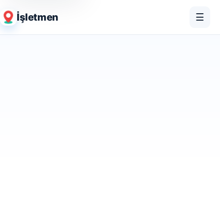
İşletmen
☰