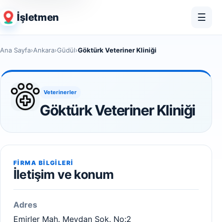
İşletmen
☰
Ana Sayfa
›
Ankara
›
Güdül
›
Göktürk Veteriner Kliniği
Veterinerler
Göktürk Veteriner Kliniği
FIRMA BILGILERI
İletişim ve konum
Adres
Emirler Mah. Meydan Sok. No:2