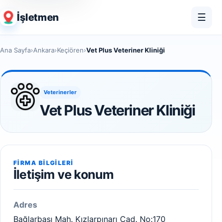
İşletmen
☰
Ana Sayfa
›
Ankara
›
Keçiören
›
Vet Plus Veteriner Kliniği
Veterinerler
Vet Plus Veteriner Kliniği
FIRMA BILGILERI
İletişim ve konum
Adres
Bağlarbaşı Mah. Kızlarpınarı Cad. No:170