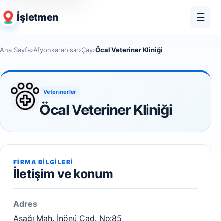
İşletmen
☰
Ana Sayfa
›
Afyonkarahisar
›
Çay
›
Öcal Veteriner Kliniği
Veterinerler
Öcal Veteriner Kliniği
FIRMA BILGILERI
İletişim ve konum
Adres
Aşağı Mah. İnönü Cad. No:85