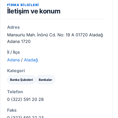
FIRMA BILGILERI
İletişim ve konum
Adres
Mansurlu Mah. İnönü Cd. No: 19 A 01720 Aladağ
Adana 1720
İl / İlçe
Adana
/
Aladağ
Kategori
Banka Şubeleri
Bankalar
Telefon
0 (322) 591 20 28
Faks
0 (322) 591 22 23