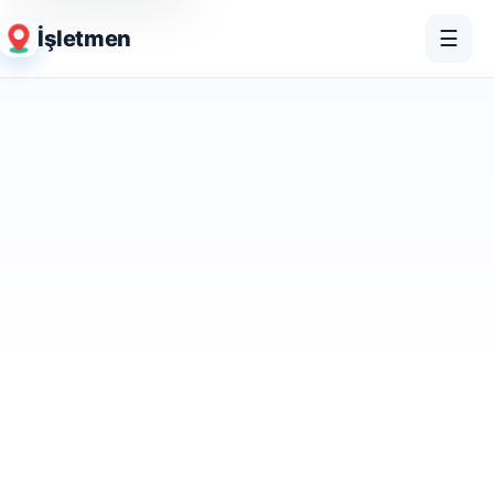
İşletmen
☰