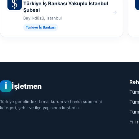
Türkiye İş Bankası Yakuplu İstanbul
Şubesi
→
Beylikdüzü, İstanbul
Türkiye İş Bankası
Reh
İ
İşletmen
Tüm
Tüm 
Türkiye genelindeki firma, kurum ve banka şubelerini
kategori, şehir ve ilçe yapısında keşfedin.
Tüm
Fir