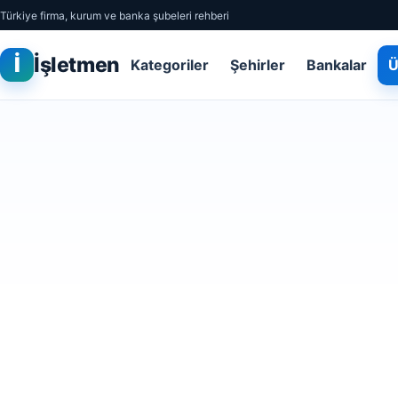
Türkiye firma, kurum ve banka şubeleri rehberi
İ
İşletmen
Kategoriler
Şehirler
Bankalar
Ü