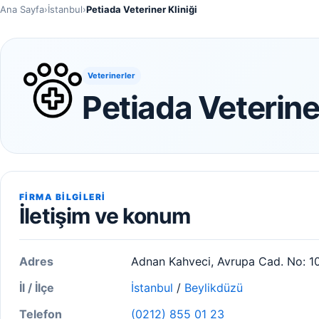
Ana Sayfa
›
İstanbul
›
Petiada Veteriner Kliniği
Veterinerler
Petiada Veteriner
FIRMA BILGILERI
İletişim ve konum
Adres
Adnan Kahveci, Avrupa Cad. No: 1
İl / İlçe
İstanbul
/
Beylikdüzü
Telefon
(0212) 855 01 23