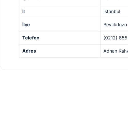
İl
İstanbul
İlçe
Beylikdüzü
Telefon
(0212) 855
Adres
Adnan Kahv