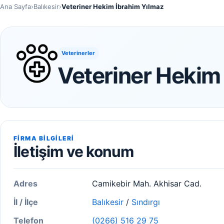
Ana Sayfa
›
Balıkesir
›
Veteriner Hekim İbrahim Yılmaz
Veterinerler
Veteriner Hekim
FIRMA BILGILERI
İletişim ve konum
Adres
Camikebir Mah. Akhisar Cad.
İl / İlçe
Balıkesir
/
Sındırgı
Telefon
(0266) 516 29 75