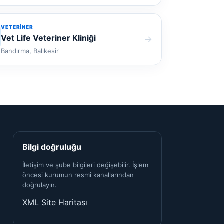
VETERINER
Vet Life Veteriner Kliniği
→
Bandırma, Balıkesir
Bilgi doğruluğu
İletişim ve şube bilgileri değişebilir. İşlem
öncesi kurumun resmî kanallarından
doğrulayın.
XML Site Haritası