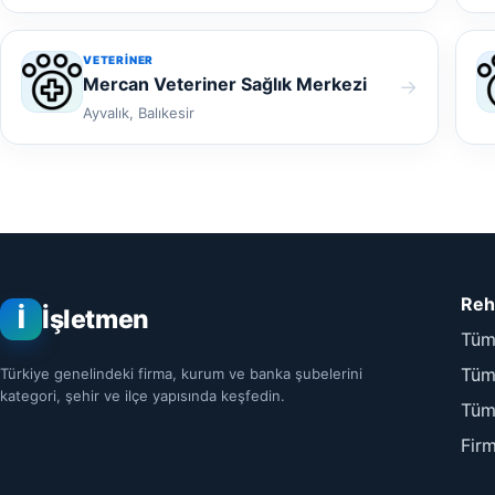
VETERINER
Mercan Veteriner Sağlık Merkezi
→
Ayvalık, Balıkesir
Reh
İ
İşletmen
Tüm
Tüm 
Türkiye genelindeki firma, kurum ve banka şubelerini
kategori, şehir ve ilçe yapısında keşfedin.
Tüm
Fir