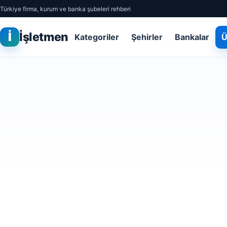
Türkiye firma, kurum ve banka şubeleri rehberi
İ
İşletmen
Kategoriler
Şehirler
Bankalar
Ü