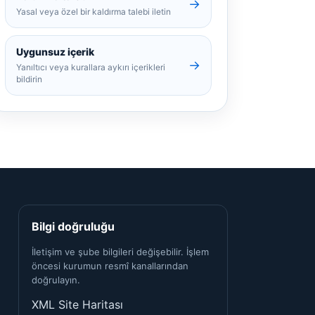
→
Yasal veya özel bir kaldırma talebi iletin
Uygunsuz içerik
→
Yanıltıcı veya kurallara aykırı içerikleri
bildirin
Bilgi doğruluğu
İletişim ve şube bilgileri değişebilir. İşlem
öncesi kurumun resmî kanallarından
doğrulayın.
XML Site Haritası