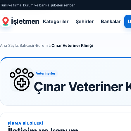
Türkiye firma, kurum ve banka şubeleri rehberi
İşletmen
Kategoriler
Şehirler
Bankalar
Ü
Ana Sayfa
›
Balıkesir
›
Edremit
›
Çınar Veteriner Kliniği
Veterinerler
Çınar Veteriner K
FIRMA BILGILERI