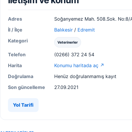
İletişim ve konum
Adres
Soğanyemez Mah. 508.Sok. No:8/
İl / İlçe
Balıkesir
/
Edremit
Kategori
Veterinerler
Telefon
(0266) 372 24 54
Harita
Konumu haritada aç ↗
Doğrulama
Henüz doğrulanmamış kayıt
Son güncelleme
27.09.2021
Yol Tarifi