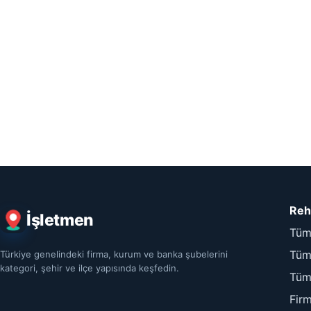
Reh
İşletmen
Tüm
Tüm 
Türkiye genelindeki firma, kurum ve banka şubelerini
kategori, şehir ve ilçe yapısında keşfedin.
Tüm
Fir