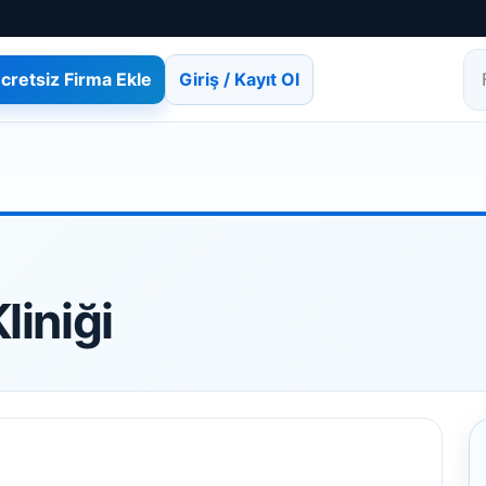
cretsiz Firma Ekle
Giriş / Kayıt Ol
Fi
liniği