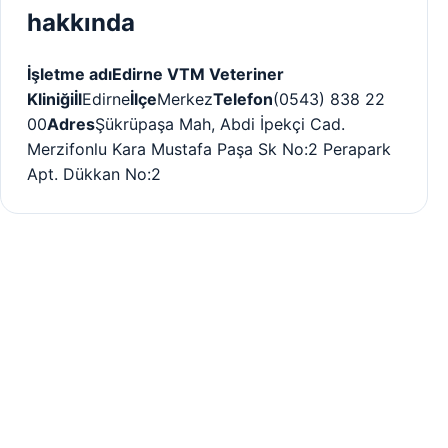
hakkında
İşletme adı
Edirne VTM Veteriner
Kliniği
İl
Edirne
İlçe
Merkez
Telefon
(0543) 838 22
00
Adres
Şükrüpaşa Mah, Abdi İpekçi Cad.
Merzifonlu Kara Mustafa Paşa Sk No:2 Perapark
Apt. Dükkan No:2