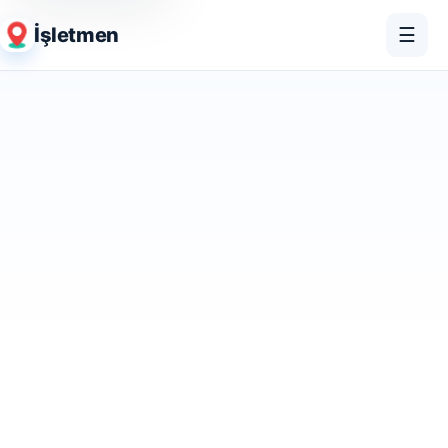
İşletmen
☰