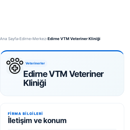
Ana Sayfa
›
Edirne
›
Merkez
›
Edirne VTM Veteriner Kliniği
Veterinerler
Edirne VTM Veteriner
Kliniği
FIRMA BILGILERI
İletişim ve konum