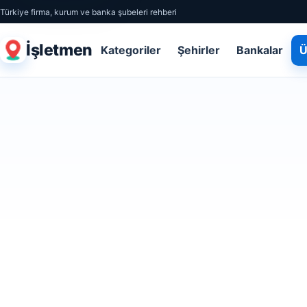
Türkiye firma, kurum ve banka şubeleri rehberi
İşletmen
Kategoriler
Şehirler
Bankalar
Ü