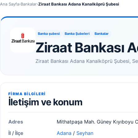
Ana Sayfa
›
Bankalar
›
Ziraat Bankası Adana Kanalköprü Şubesi
Banka şubesi
Banka Şubeleri
Bankalar
Ziraat Bankası 
Ziraat Bankası Adana Kanalköprü Şubesi, Seyh
FIRMA BILGILERI
İletişim ve konum
Adres
Mithatpaşa Mah. Güney Kıyıboyu C
İl / İlçe
Adana
/
Seyhan