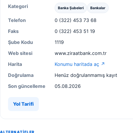
Kategori
Banka Şubeleri
Bankalar
Telefon
0 (322) 453 73 68
Faks
0 (322) 453 51 19
Şube Kodu
1119
Web sitesi
www.ziraatbank.com.tr
Harita
Konumu haritada aç ↗
Doğrulama
Henüz doğrulanmamış kayıt
Son güncelleme
05.08.2026
Yol Tarifi
ALTERNATIFLER