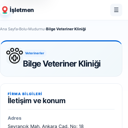
İşletmen
☰
Ana Sayfa
›
Bolu
›
Mudurnu
›
Bilge Veteriner Kliniği
Veterinerler
Bilge Veteriner Kliniği
FIRMA BILGILERI
İletişim ve konum
Adres
Seyrancık Mah. Ankara Cad. No: 18