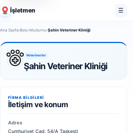
İşletmen
☰
Ana Sayfa
›
Bolu
›
Mudurnu
›
Şahin Veteriner Kliniği
Veterinerler
Şahin Veteriner Kliniği
FIRMA BILGILERI
İletişim ve konum
Adres
Cumhuriyet Cad. 54/A Taşkesti