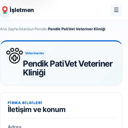
İşletmen
☰
Ana Sayfa
›
İstanbul
›
Pendik
›
Pendik PatiVet Veteriner Kliniği
Veterinerler
Pendik PatiVet Veteriner
Kliniği
FIRMA BILGILERI
İletişim ve konum
Adres