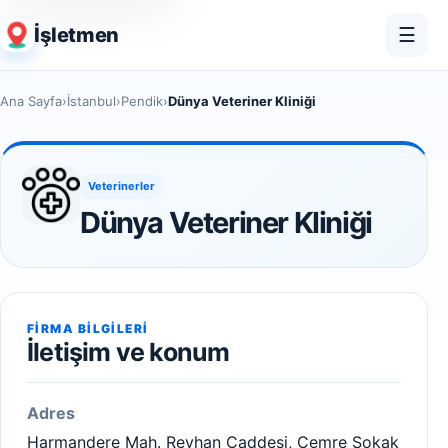
İşletmen
☰
Ana Sayfa
›
İstanbul
›
Pendik
›
Dünya Veteriner Kliniği
Veterinerler
Dünya Veteriner Kliniği
FIRMA BILGILERI
İletişim ve konum
Adres
Harmandere Mah. Reyhan Caddesi, Cemre Sokak