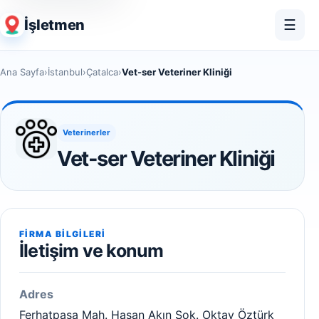
İşletmen
☰
Ana Sayfa
›
İstanbul
›
Çatalca
›
Vet-ser Veteriner Kliniği
Veterinerler
Vet-ser Veteriner Kliniği
FIRMA BILGILERI
İletişim ve konum
Adres
Ferhatpaşa Mah. Hasan Akın Sok. Oktay Öztürk