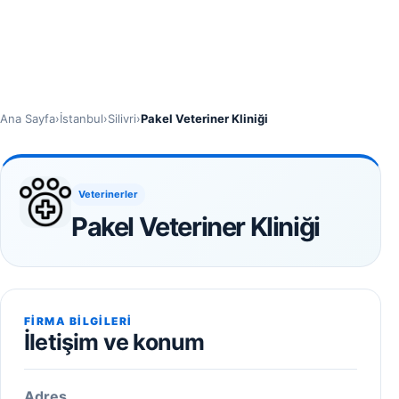
Ana Sayfa
›
İstanbul
›
Silivri
›
Pakel Veteriner Kliniği
Veterinerler
Pakel Veteriner Kliniği
FIRMA BILGILERI
İletişim ve konum
Adres