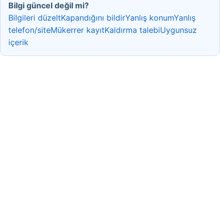
Bilgi güncel değil mi?
Bilgileri düzelt
Kapandığını bildir
Yanlış konum
Yanlış
telefon/site
Mükerrer kayıt
Kaldırma talebi
Uygunsuz
içerik