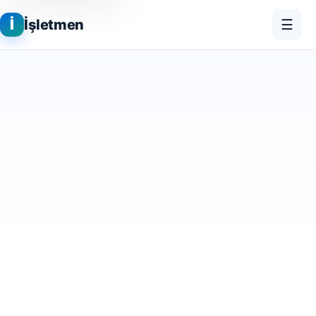
İ
İşletmen
☰