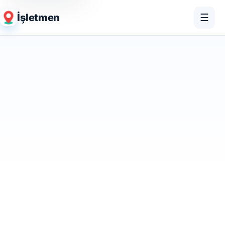
İşletmen
☰