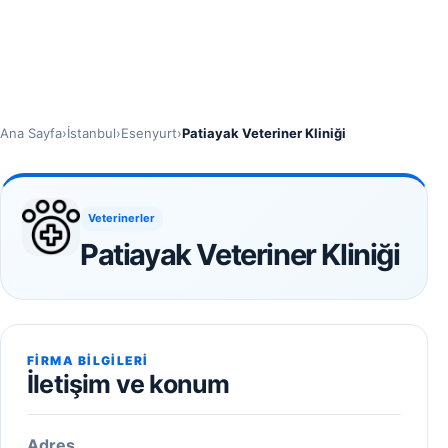
Ana Sayfa
›
İstanbul
›
Esenyurt
›
Patiayak Veteriner Kliniği
Veterinerler
Patiayak Veteriner Kliniği
FIRMA BILGILERI
İletişim ve konum
Adres