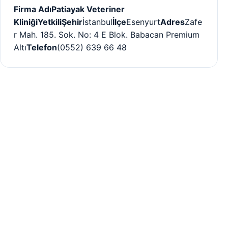
Firma Adı
Patiayak Veteriner
Kliniği
Yetkili
Şehir
İstanbul
İlçe
Esenyurt
Adres
Zafe
r Mah. 185. Sok. No: 4 E Blok. Babacan Premium
Altı
Telefon
(0552) 639 66 48