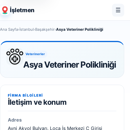
İşletmen
☰
Ana Sayfa
›
İstanbul
›
Başakşehir
›
Asya Veteriner Polikliniği
Veterinerler
Asya Veteriner Polikliniği
FIRMA BILGILERI
İletişim ve konum
Adres
Avni Akyol Bulvarı. Loca İş Merkezi C Girişi