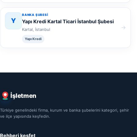
BANKA ŞUBESI
Y
Yapı Kredi Kartal Ticari İstanbul Şubesi
→
Kartal, İstanbul
Yapı Kredi
İşletmen
Türkiye genelindeki firma, kurum ve banka şubelerini kategori, şehir
ve ilçe yapısında keşfedin.
Rehberi keşfet