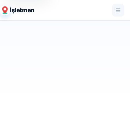
İşletmen
☰