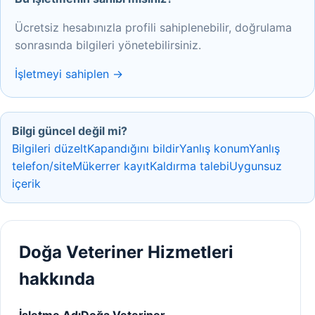
Ücretsiz hesabınızla profili sahiplenebilir, doğrulama
sonrasında bilgileri yönetebilirsiniz.
İşletmeyi sahiplen →
Bilgi güncel değil mi?
Bilgileri düzelt
Kapandığını bildir
Yanlış konum
Yanlış
telefon/site
Mükerrer kayıt
Kaldırma talebi
Uygunsuz
içerik
Doğa Veteriner Hizmetleri
hakkında
İşletme Adı
Doğa Veteriner