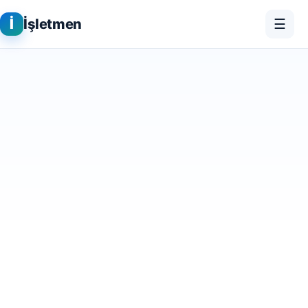
İ
İşletmen
☰