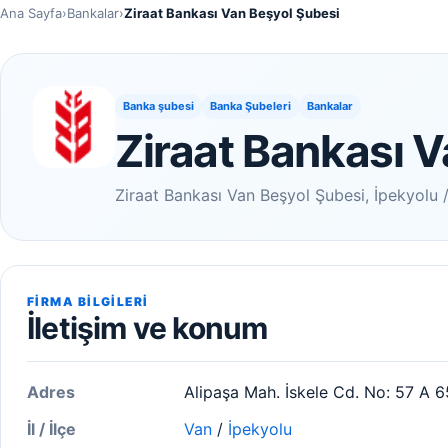
Ana Sayfa
›
Bankalar
›
Ziraat Bankası Van Beşyol Şubesi
Banka şubesi
Banka Şubeleri
Bankalar
Ziraat Bankası 
Ziraat Bankası Van Beşyol Şubesi, İpekyolu / 
FIRMA BILGILERI
İletişim ve konum
Adres
Alipaşa Mah. İskele Cd. No: 57 A 
İl / İlçe
Van
/
İpekyolu