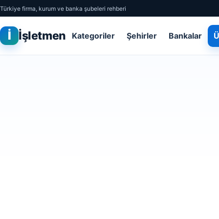
Türkiye firma, kurum ve banka şubeleri rehberi
İ
İşletmen
Kategoriler
Şehirler
Bankalar
Ü