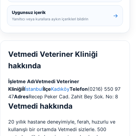
Uygunsuz içerik
→
Yanıltıcı veya kurallara aykırı içerikleri bildirin
Vetmedi Veteriner Kliniği
hakkında
İşletme Adı
Vetmedi Veteriner
Kliniği
İl
İstanbul
İlçe
Kadıköy
Telefon
(0216) 550 97
47
Adres
Recep Peker Cad. Zahit Bey Sok. No: 8
Vetmedi hakkında
20 yıllık hastane deneyimiyle, ferah, huzurlu ve
kullanışlı bir ortamda Vetmedi sizlerle. 500