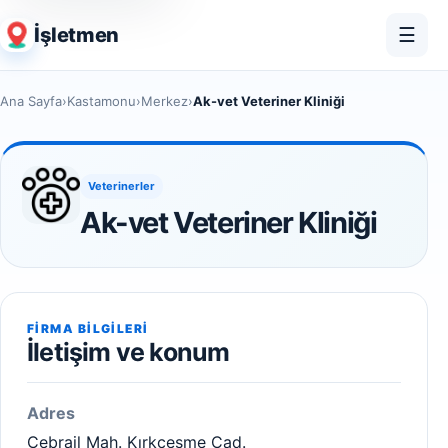
İşletmen
☰
Ana Sayfa
›
Kastamonu
›
Merkez
›
Ak-vet Veteriner Kliniği
Veterinerler
Ak-vet Veteriner Kliniği
FIRMA BILGILERI
İletişim ve konum
Adres
Cebrail Mah. Kırkçeşme Cad.