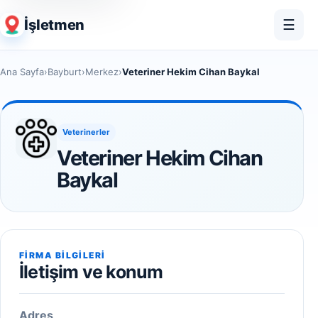
İşletmen
☰
Ana Sayfa
›
Bayburt
›
Merkez
›
Veteriner Hekim Cihan Baykal
Veterinerler
Veteriner Hekim Cihan
Baykal
FIRMA BILGILERI
İletişim ve konum
Adres