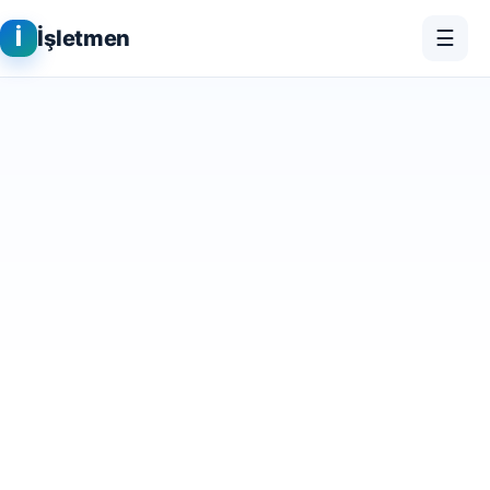
İ
İşletmen
☰